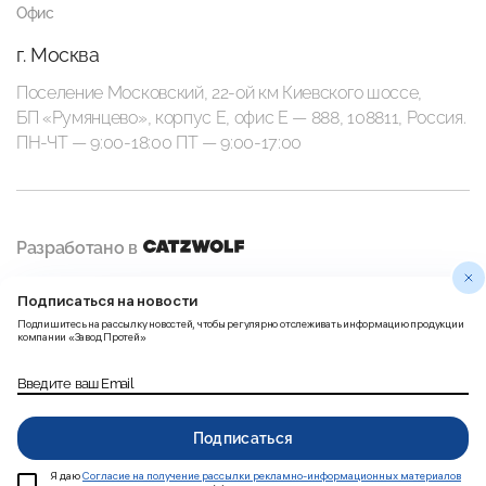
Офис
г. Москва
Поселение Московский, 22-ой км Киевского шоссе,
БП «Румянцево», корпус Е, офис E — 888, 108811, Россия.
ПН-ЧТ — 9:00-18:00 ПТ — 9:00-17:00
Разработано в
Подписаться на новости
Политика
Правила использования
Подпишитесь на рассылку новостей, чтобы регулярно отслеживать информацию продукции
конфиденциальности
Пользовательских данных
компании «Завод Протей»
Введите ваш Email
Согласие на получение
рассылки рекламно-
Карта сайта
информационных материалов
Подписаться
Я даю
Согласие на получение рассылки рекламно-информационных материалов