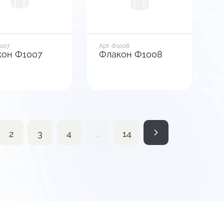
1007
Арт. Ф1008
кон Ф1007
Флакон Ф1008
 мл
Объем, мл
1000
р горла, мм
Диаметр горла, мм
28
рия флакона
Геометрия флакона
2
3
4
…
14
Круг
, мм
Ширина, мм
80
В корзину
В корзину