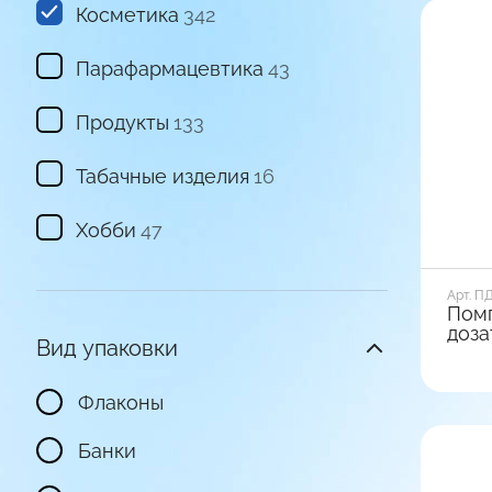
Косметика
342
Пара­фарма­цевтика
43
Продукты
133
Табачные изделия
16
Хобби
47
Арт. П
Пом
доза
Вид упаковки
Диамет
Флаконы
28
Вид ба
Банки
Глад