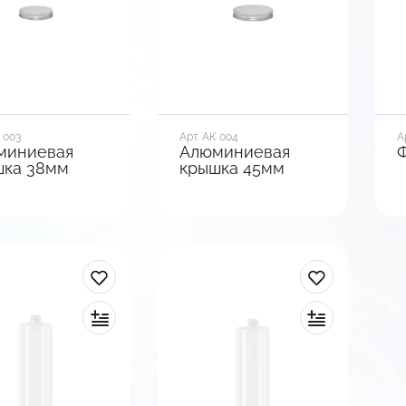
мотреть
Посмотреть
анты
варианты
 003
Арт. АК 004
А
миниевая
Алюминиевая
Ф
шка 38мм
крышка 45мм
О
3
р горла, мм
Диаметр горла, мм
45
Д
2
иал
Материал
иний
Алюминий
Г
К
мотреть
Посмотреть
Ш
5
анты
варианты