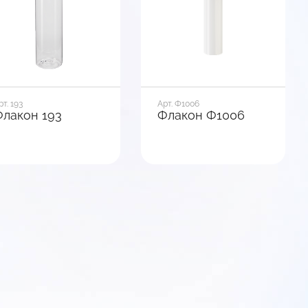
В корзину
В корзину
рт. 193
Арт. Ф1006
лакон 193
Флакон Ф1006
бъем, мл
Объем, мл
50
500
иаметр горла, мм
Диаметр горла, мм
4
28
еометрия флакона
Геометрия флакона
руг
Круг
ирина, мм
Ширина, мм
0
59
В корзину
В корзину