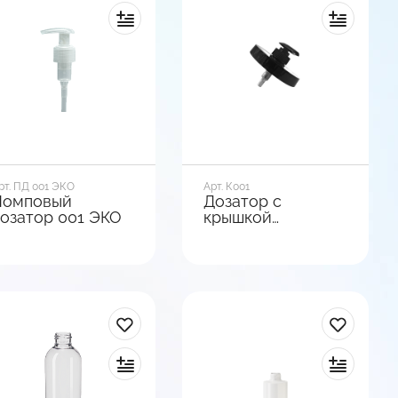
ип фиксации
Тип фиксации
ыкручивающийся
Клипса
Посмотреть
В корзину
варианты
рт. ПД 001 ЭКО
Арт. К001
Помповый
Дозатор с
озатор 001 ЭКО
крышкой
(диаметр горла 89
мм)
иаметр горла, мм
Диаметр горла, мм
8
28
ид базы
Вид базы
ладкая
Ребристая
ип фиксации
Тип фиксации
оворотный
Выкручивающийся