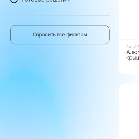
Пос
вари
Сбросить все фильтры
Арт. АК
Алю
кры
Диамет
38
Матер
Алюм
Пос
вари