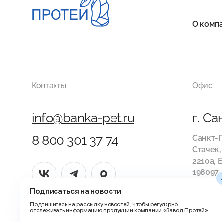
О комп
Контакты
Офис
info@banka-pet.ru
г. С
8 800 301 37 74
Санкт-П
Стачек,
2210а, 
198097,
ПН-ЧТ —
Подписаться на новости
17:00
Подпишитесь на рассылку новостей, чтобы регулярно
отслеживать информацию продукции компании «Завод Протей»