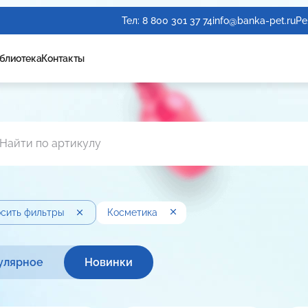
Тел:
8 800 301 37 74
info@banka-pet.ru
Ре
блиотека
Контакты
сить фильтры
Косметика
улярное
Новинки