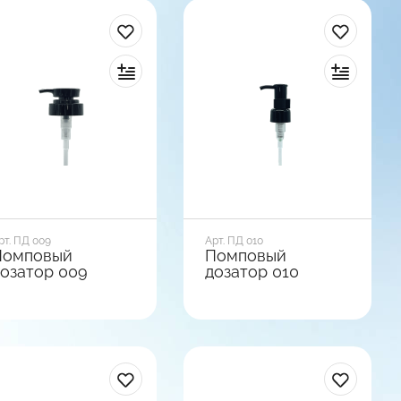
рт. ПД 009
Арт. ПД 010
Помповый
Помповый
озатор 009
дозатор 010
иаметр горла, мм
Диаметр горла, мм
4
24
ид базы
Вид базы
ладкая
Гладкая