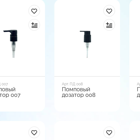
Д 007
Арт. ПД 008
А
повый
Помповый
тор 007
дозатор 008
д
р горла, мм
Диаметр горла, мм
Д
24
2
зы
Вид базы
В
кая
Гладкая
Г