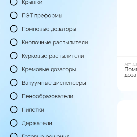
Тип фи
Крышки
Выкр
ПЭТ преформы
Пос
Помповые дозаторы
вари
Кнопочные распылители
Курковые распылители
Арт. ЗД
Кремовые дозаторы
Пом
доза
Вакуумные диспенсеры
Диамет
28
Пенообразователи
Вид ба
Глад
Пипетки
Тип фи
Держатели
Клип
Готовые решения