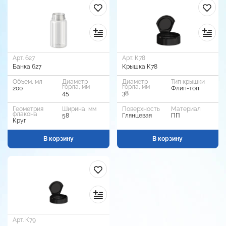
Арт. 627
Арт. К78
Банка 627
Крышка К78
Объем, мл
Диаметр
Диаметр
Тип крышки
горла, мм
горла, мм
200
Флип-топ
45
38
Геометрия
Ширина, мм
Поверхность
Материал
флакона
58
Глянцевая
ПП
Круг
В корзину
В корзину
Арт. К79