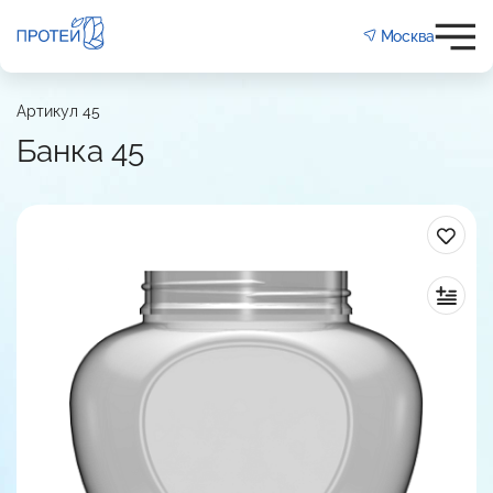
Москва
Артикул 45
1000
Банка 45
мм
82
на
Фигурная
138
122
Двухстадийное
ПЭТ
:
е окрашивание