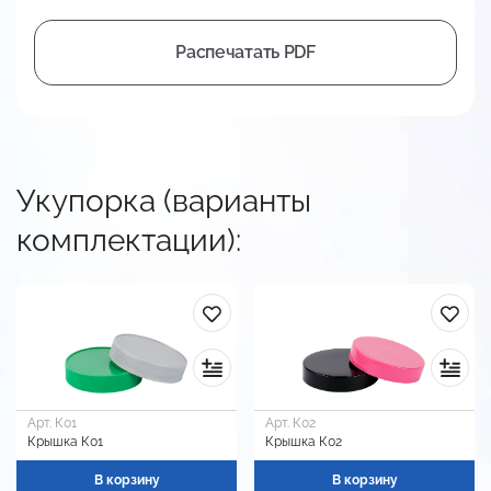
Распечатать PDF
Укупорка (варианты
комплектации):
Арт. К01
Арт. К02
Крышка К01
Крышка К02
В корзину
В корзину