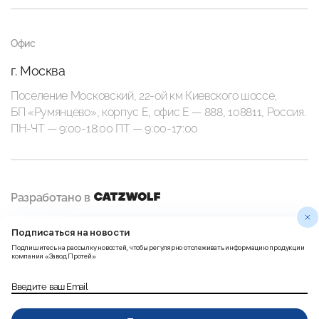
Офис
г. Москва
Поселение Московский, 22-ой км Киевского шоссе,
БП «Румянцево», корпус Е, офис E — 888, 108811, Россия.
ПН-ЧТ — 9:00-18:00 ПТ — 9:00-17:00
Разработано в
Подписаться на новости
Политика
Правила использования
Подпишитесь на рассылку новостей, чтобы регулярно отслеживать информацию продукции
конфиденциальности
Пользовательских данных
компании «Завод Протей»
Введите ваш Email
Согласие на получение
рассылки рекламно-
Карта сайта