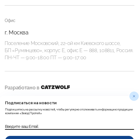
Офис
г. Москва
Поселение Московский, 22-ой км Киевского шоссе,
БП «Румянцево», корпус Е, офис E — 888, 108811, Россия.
ПН-ЧТ — 9:00-18:00 ПТ — 9:00-17:00
Разработано в
Подписаться на новости
Политика
Правила использования
Подпишитесь на рассылку новостей, чтобы регулярно отслеживать информацию продукции
конфиденциальности
Пользовательских данных
компании «Завод Протей»
Введите ваш Email
Согласие на получение
рассылки рекламно-
Карта сайта