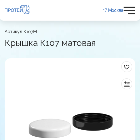
Москва
107 матовая
Артикул К107М
мм
97
Крышка К107 матовая
Глухая
Матовая
ПП
:
е окрашивание