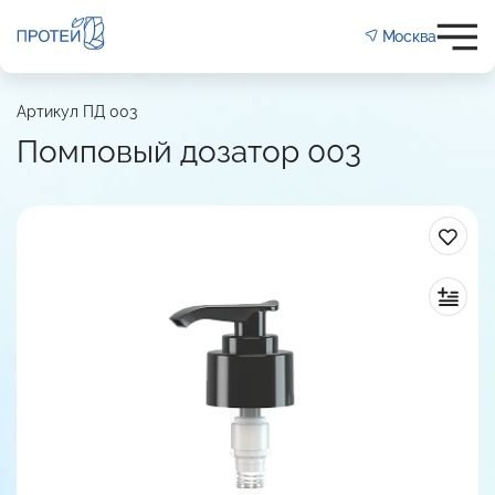
Москва
 дозатор 003
Артикул ПД 003
мм
28
Помповый дозатор 003
Гладкая
Выкручивающийся
: