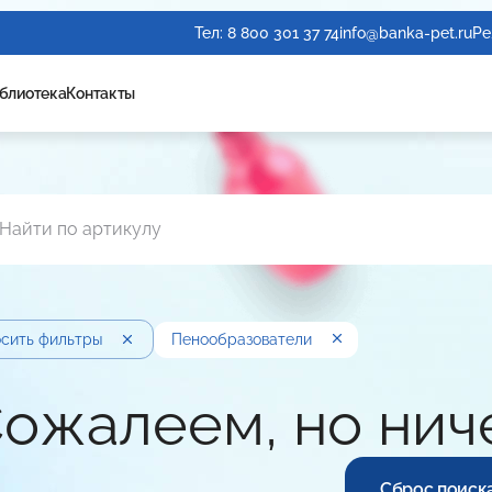
Тел:
8 800 301 37 74
info@banka-pet.ru
Ре
блиотека
Контакты
и
сить фильтры
Пенообразователи
ожалеем, но нич
Сброс поиск