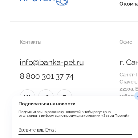
О комп
Контакты
Офис
info@banka-pet.ru
г. С
8 800 301 37 74
Санкт-П
Стачек,
2210а, 
198097,
ПН-ЧТ —
Подписаться на новости
17:00
Подпишитесь на рассылку новостей, чтобы регулярно
отслеживать информацию продукции компании «Завод Протей»
Введите ваш Email
© 2002-