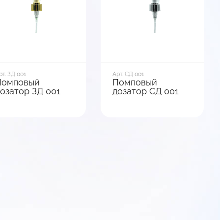
Посмотреть
Посмотреть
варианты
варианты
рт. ЗД 001
Арт. СД 001
Помповый
Помповый
озатор ЗД 001
дозатор СД 001
иаметр горла, мм
Диаметр горла, мм
8
28
ид базы
Вид базы
ладкая
Гладкая
ип фиксации
Тип фиксации
липса
Клипса
Посмотреть
Посмотреть
варианты
варианты