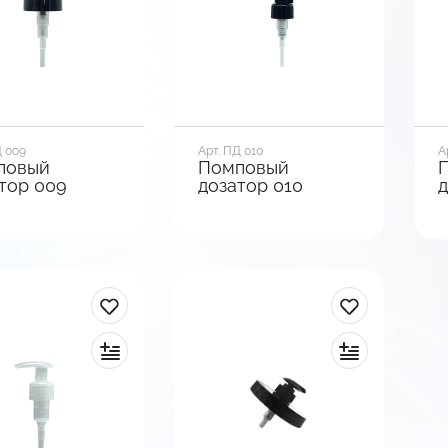
мотреть
Посмотреть
анты
варианты
Д 009
Арт. ПД 010
А
повый
Помповый
тор 009
дозатор 010
д
р горла, мм
Диаметр горла, мм
Д
24
2
зы
Вид базы
В
кая
Гладкая
Г
ксации
Тип фиксации
Т
учивающийся
Клипса
К
мотреть
В корзину
анты