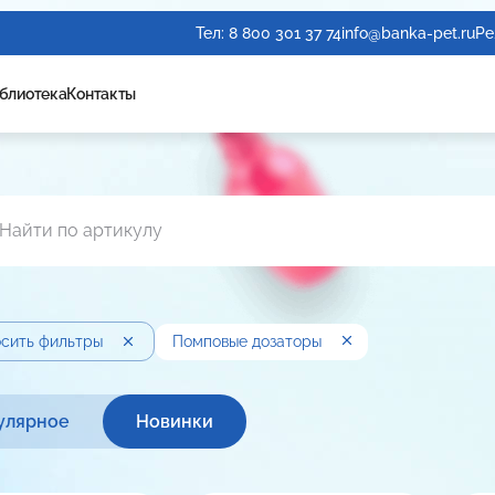
Тел:
8 800 301 37 74
info@banka-pet.ru
Ре
блиотека
Контакты
сить фильтры
Помповые дозаторы
улярное
Новинки