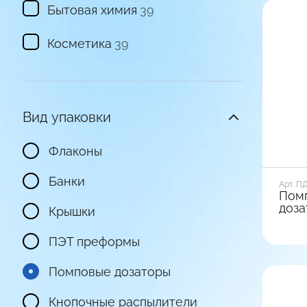
Бытовая химия
39
Косметика
39
Вид упаковки
Флаконы
Банки
Арт. П
Пом
доза
Крышки
ПЭТ преформы
Диамет
28
Помповые дозаторы
Вид ба
Ребри
Кнопочные распылители