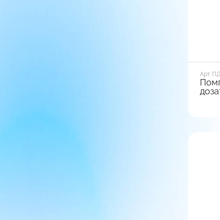
Пос
вари
Арт. П
Пом
доза
Диамет
24
Вид ба
Глад
Тип фи
Выкр
Пос
вари