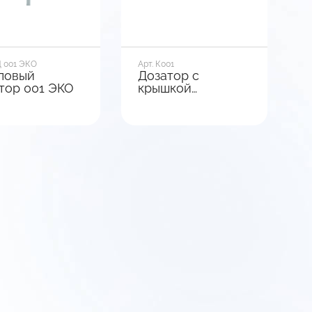
Д 001 ЭКО
Арт. К001
повый
Дозатор с
тор 001 ЭКО
крышкой
(диаметр горла 89
мм)
р горла, мм
Диаметр горла, мм
28
зы
Вид базы
кая
Ребристая
ксации
Тип фиксации
ротный
Выкручивающийся
В корзину
В корзину