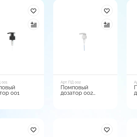
Д 001
Арт. ПД 002
А
повый
Помповый
тор 001
дозатор 002
д
матовый
р горла, мм
Диаметр горла, мм
Д
28
2
зы
Вид базы
В
стая | Гладкая
Гладкая | Ребристая
Г