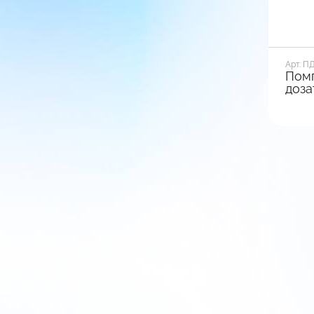
Арт. П
Пом
доза
Диамет
28
Вид ба
Глад
Тип фи
Пово