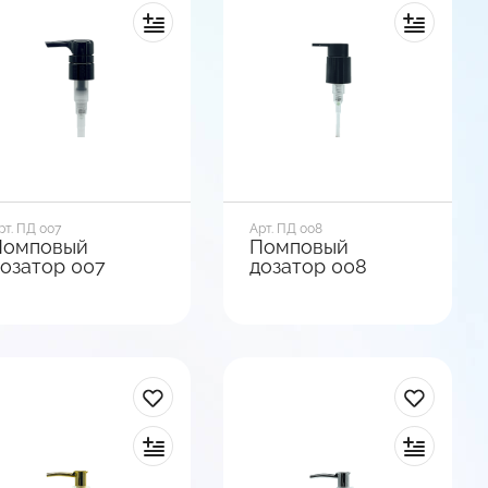
ип фиксации
Тип фиксации
ыкручивающийся
Выкручивающийся
Посмотреть
Посмотреть
варианты
варианты
рт. ПД 007
Арт. ПД 008
Помповый
Помповый
озатор 007
дозатор 008
иаметр горла, мм
Диаметр горла, мм
8
24
ид базы
Вид базы
ладкая
Гладкая
ип фиксации
Тип фиксации
ыкручивающийся
Клипса