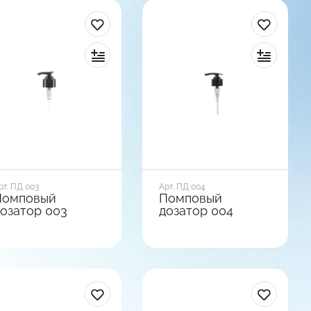
рт. ПД 003
Арт. ПД 004
Помповый
Помповый
озатор 003
дозатор 004
иаметр горла, мм
Диаметр горла, мм
8
28
ид базы
Вид базы
ладкая
Ребристая