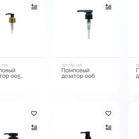
ксации
Тип фиксации
Т
учивающийся
Выкручивающийся
В
мотреть
Посмотреть
анты
варианты
Д 005
Арт. ПД 006
А
повый
Помповый
тор 005
дозатор 006
д
той
р горла, мм
Диаметр горла, мм
Д
4
28
2
зы
Вид базы
В
ая | Ребристая
Гладкая
Г
ксации
Тип фиксации
Т
ротный
Выкручивающийся
В