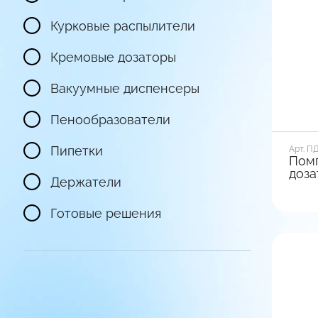
Тип фи
Выкр
Курковые распылители
Кремовые дозаторы
Пос
вари
Вакуумные диспенсеры
Пенообразователи
Пипетки
Арт. П
Пом
доза
Держатели
золо
Диамет
Готовые решения
28 | 2
Вид ба
Гладк
Тип фи
Пово