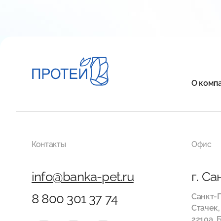
О комп
Контакты
Офис
info@banka-pet.ru
г. С
8 800 301 37 74
Санкт-П
Стачек,
2210а, 