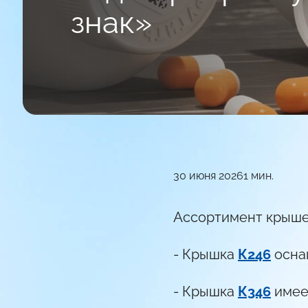
знак»
30 июня 2026
1 мин.
Ассортимент крыше
- Крышка
К246
оснащ
- Крышка
К346
имеет