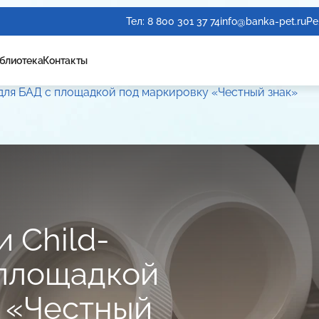
Тел:
8 800 301 37 74
info@banka-pet.ru
Ре
блиотека
Контакты
 для БАД с площадкой под маркировку «Честный знак»
 Child-
 площадкой
 «Честный