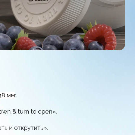
38 мм
:
wn & turn to open».
ть и открутить».