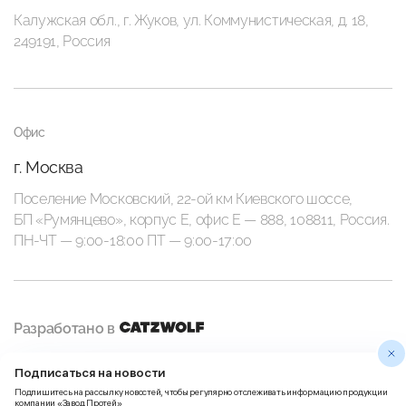
Калужская обл., г. Жуков, ул. Коммунистическая, д. 18,
249191, Россия
Офис
г. Москва
Поселение Московский, 22-ой км Киевского шоссе,
БП «Румянцево», корпус Е, офис E — 888, 108811, Россия.
ПН-ЧТ — 9:00-18:00 ПТ — 9:00-17:00
Разработано в
Подписаться на новости
Политика
Правила использования
Подпишитесь на рассылку новостей, чтобы регулярно отслеживать информацию продукции
конфиденциальности
Пользовательских данных
компании «Завод Протей»