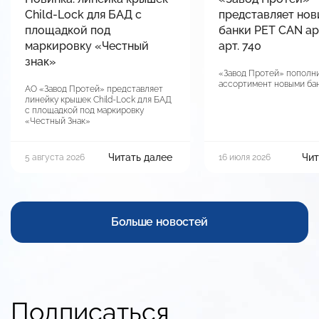
Child-Lock для БАД с
представляет нов
площадкой под
банки PET CAN арт
маркировку «Честный
арт. 740
знак»
«Завод Протей» пополн
ассортимент новыми ба
АО «Завод Протей» представляет
линейку крышек Child-Lock для БАД
с площадкой под маркировку
«Честный Знак»
Читать далее
Чит
5 августа 2026
16 июля 2026
Больше новостей
Подписаться