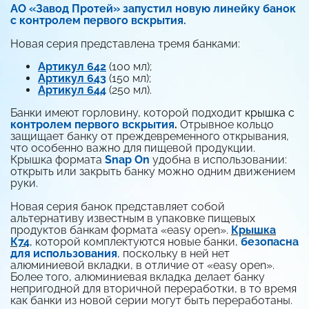
АО «Завод Протей» запустил новую линейку банок
с контролем первого вскрытия.
Новая серия представлена тремя банками:
Артикул 642
(100 мл);
Артикул 643
(150 мл);
Артикул 644
(250 мл).
Банки имеют горловину, которой подходит
крышка с
к
онтролем первого вскрытия
.
Отрывное кольцо
защищает банку от преждевременного открывания,
что особенно важно для пищевой продукции.
Крышка формата
Snap On
удобна в использовании:
открыть или закрыть банку можно одним движением
руки.
Новая серия банок представляет собой
альтернативу известным в упаковке пищевых
продуктов банкам формата «easy open».
Крышка
К74
, которой комплектуются новые банки,
безопасна
для использования
, поскольку в ней нет
алюминиевой вкладки, в отличие от «easy open».
Более того, алюминиевая вкладка делает банку
непригодной для вторичной переработки, в то время
как банки из новой серии могут быть переработаны.