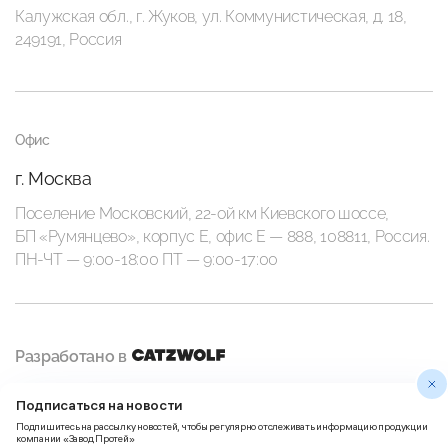
Калужская обл., г. Жуков, ул. Коммунистическая, д. 18,
249191, Россия
Офис
г. Москва
Поселение Московский, 22-ой км Киевского шоссе,
БП «Румянцево», корпус Е, офис E — 888, 108811, Россия.
ПН-ЧТ — 9:00-18:00 ПТ — 9:00-17:00
Разработано в
Подписаться на новости
Политика
Правила использования
Подпишитесь на рассылку новостей, чтобы регулярно отслеживать информацию продукции
конфиденциальности
Пользовательских данных
компании «Завод Протей»