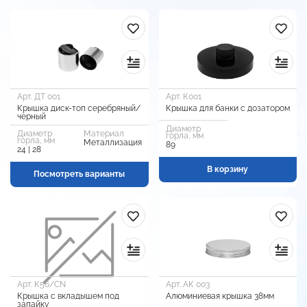
Арт. ДТ 001
Арт. К001
Крышка диск-топ серебряный/
Крышка для банки с дозатором
черный
Диаметр
Диаметр
Материал
горла, мм
горла, мм
Металлизация
89
24 | 28
В корзину
Посмотреть варианты
Арт. К56/CN
Арт. АК 003
Крышка с вкладышем под
Алюминиевая крышка 38мм
запайку