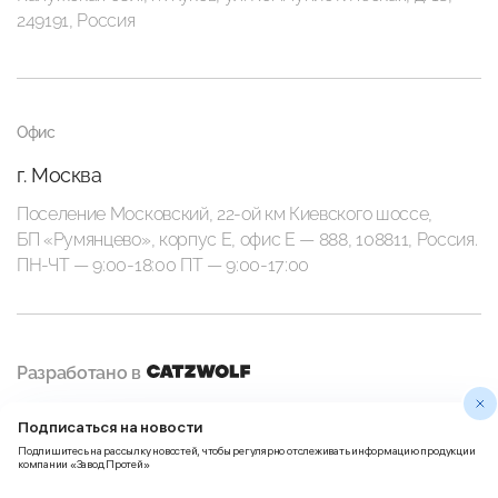
249191, Россия
Офис
г. Москва
Поселение Московский, 22-ой км Киевского шоссе,
БП «Румянцево», корпус Е, офис E — 888, 108811, Россия.
ПН-ЧТ — 9:00-18:00 ПТ — 9:00-17:00
Разработано в
Подписаться на новости
Политика
Правила использования
Подпишитесь на рассылку новостей, чтобы регулярно отслеживать информацию продукции
конфиденциальности
Пользовательских данных
компании «Завод Протей»